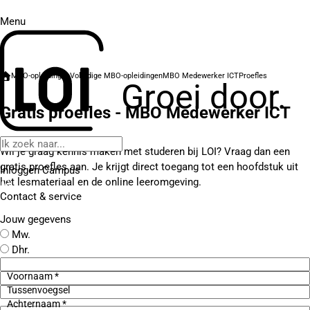
Menu
MBO-opleidingen
Volledige MBO-opleidingen
MBO Medewerker ICT
Proefles
Groei door.
Gratis proefles - MBO Medewerker ICT
Wil je graag kennis maken met studeren bij LOI? Vraag dan een
gratis proefles aan. Je krijgt direct toegang tot een hoofdstuk uit
Inloggen Campus
het lesmateriaal en de online leeromgeving.
Contact
& service
Jouw gegevens
Mw.
Dhr.
Voornaam *
Tussenvoegsel
Achternaam *