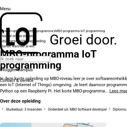
Menu
MBO-opleidingen
MBO-programma's
MBO-programma IoT programming
Groei door.
Flexibel online studeren
Altijd persoonlijke begeleiding
Starten wanneer je wilt
MBO-programma IoT
programming
Inloggen Campus
In deze korte opleiding op MBO-niveau leer je over softwareontwikk
Contact
& service
een IoT (Internet of Things) omgeving. Je leert daarvoor programm
Python op een Raspberry Pi. Het korte MBO-programma...
Lees me
Over deze opleiding
Studieduur: 3 maanden
Onderdeel uit: MBO Software developer
Diploma: