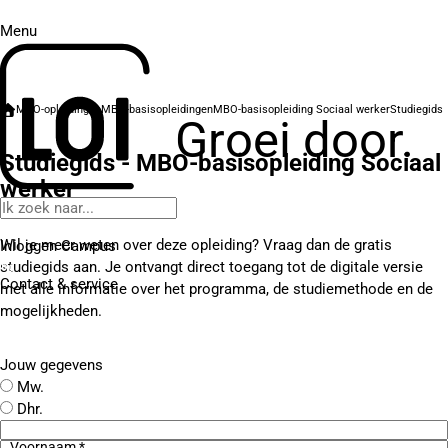
Menu
MBO-opleidingen
MBO-basisopleidingen
MBO-basisopleiding Sociaal werker
Studiegids
Groei door.
Studiegids - MBO-basisopleiding Sociaal
werker
Wil je meer weten over deze opleiding? Vraag dan de gratis
Inloggen Campus
studiegids aan. Je ontvangt direct toegang tot de digitale versie
Contact
& service
met alle informatie over het programma, de studiemethode en de
mogelijkheden.
Jouw gegevens
Mw.
Dhr.
Voornaam *