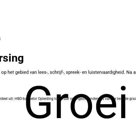
rsing
p het gebied van lees-, schrijf-, spreek- en luistervaardigheid. Na
Groei
deel uit: HBO-bachelor Opleiding tot leraar voortgezet onderwijs van de tweede graa