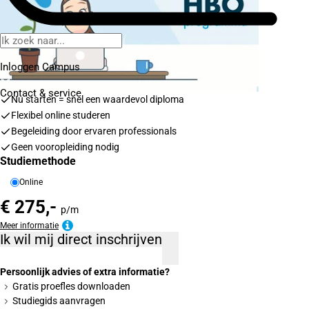
Inloggen Campus
Contact
& service
Nu starten = snel een waardevol diploma
Flexibel online studeren
Begeleiding door ervaren professionals
Geen vooropleiding nodig
Studiemethode
Online
€ 275,-
p/m
Meer informatie
Ik wil mij direct inschrijven
Persoonlijk advies of extra informatie?
Gratis proefles downloaden
Studiegids aanvragen