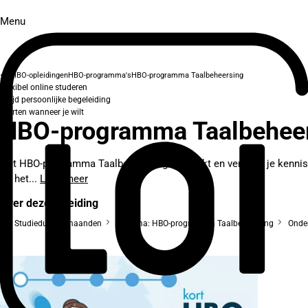
Menu
HBO-opleidingen
HBO-programma's
HBO-programma Taalbeheersing
Flexibel online studeren
Altijd persoonlijke begeleiding
Starten wanneer je wilt
HBO-programma Taalbehee
Het HBO-programma Taalbeheersing versterkt en verdiept je kennis o
op het...
Lees meer
Over deze opleiding
Studieduur: 6 maanden
Diploma: HBO-programma Taalbeheersing
Onder