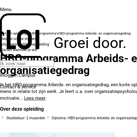
Menu
HBO-opleidingen
HBO-programma's
HBO-programma Arbeids- en organisatiegedrag
Groei door.
Flexibel online studeren
Altijd persoonlijke begeleiding
Starten wanneer je wilt
HBO-programma Arbeids- 
organisatiegedrag
Inloggen Campus
In het HBO-programma Arbeids- en organisatiegedrag, een korte opl
Contact
& service
mens in relatie tot zijn werk. Je leert o.a. over organisatiepsychol
motivatie...
Lees meer
Over deze opleiding
Studieduur: 2 maanden
Diploma: HBO-programma Arbeids- en organisatieg