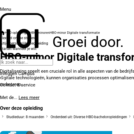
Menu
HBO-opleidingen
HBO-minoren
HBO-minor Digitale transformatie
Groei door.
Flexibel online studeren
Altijd persoonlijke begeleiding
Starten wanneer je wilt
HBO-minor Digitale transfo
Digitalisering speelt een cruciale rol in alle aspecten van de bedri
Inloggen Campus
digitale technologieën, kunnen organisaties processen optimalisere
verbeteren.
Contact
& service
Met de...
Lees meer
Over deze opleiding
Studieduur: 8 maanden
Onderdeel uit: Diverse HBO-bacheloropleidingen