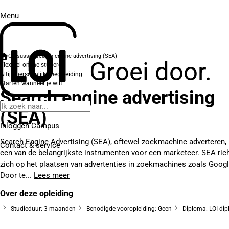
Menu
Cursussen
Search engine advertising (SEA)
Groei door.
Flexibel online studeren
Altijd persoonlijke begeleiding
Starten wanneer je wilt
Search engine advertising
(SEA)
Inloggen Campus
Search Engine Advertising (SEA), oftewel zoekmachine adverteren, 
Contact
& service
een van de belangrijkste instrumenten voor een marketeer. SEA ric
zich op het plaatsen van advertenties in zoekmachines zoals Googl
Door te...
Lees meer
Over deze opleiding
Studieduur: 3 maanden
Benodigde vooropleiding: Geen
Diploma: LOI-di