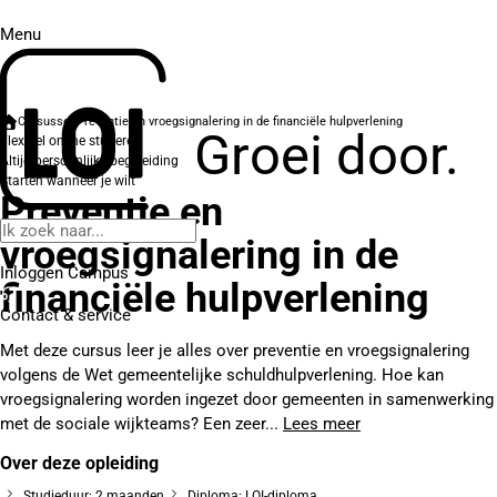
Menu
Cursussen
Preventie en vroegsignalering in de financiële hulpverlening
Groei door.
Flexibel online studeren
Altijd persoonlijke begeleiding
Starten wanneer je wilt
Preventie en
vroegsignalering in de
Inloggen Campus
financiële hulpverlening
Contact
& service
Met deze cursus leer je alles over preventie en vroegsignalering
volgens de Wet gemeentelijke schuldhulpverlening. Hoe kan
vroegsignalering worden ingezet door gemeenten in samenwerking
met de sociale wijkteams? Een zeer...
Lees meer
Over deze opleiding
Studieduur: 2 maanden
Diploma: LOI-diploma