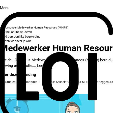
Menu
Cursussen
Medewerker Human Resources (MHR®)
Flexibel online studeren
Altijd persoonlijke begeleiding
Starten wanneer je wilt
Medewerker Human Resou
Met de LOI-cursus Medewerker Human Resources (MHR®) bereid je je
werving en selectie,...
Lees meer
Over deze opleiding
Studieduur: 9 maanden
Diploma: Associatiediploma MHR® (na afleggen As