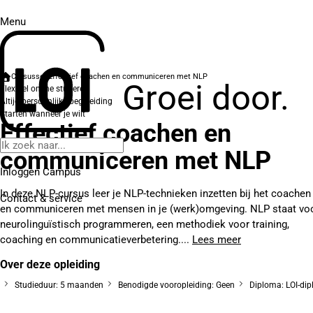
Menu
Cursussen
Effectief coachen en communiceren met NLP
Groei door.
Flexibel online studeren
Altijd persoonlijke begeleiding
Starten wanneer je wilt
Effectief coachen en
communiceren met NLP
Inloggen Campus
In deze NLP-cursus leer je NLP-technieken inzetten bij het coachen
Contact
& service
en communiceren met mensen in je (werk)omgeving. NLP staat vo
neurolinguïstisch programmeren, een methodiek voor training,
coaching en communicatieverbetering....
Lees meer
Over deze opleiding
Studieduur: 5 maanden
Benodigde vooropleiding: Geen
Diploma: LOI-di