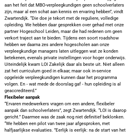
aan het feit dat MBO-verpleegkundigen geen schoolverlaters
zijn, maar al een schat aan kennis en ervaring hebben”, vindt
Zwartendijk. “Die doe je tekort met de reguliere, volledige
opleiding. We hebben daar gesprekken over gehad met onze
partner Hogeschool Leiden, maar die had redenen om geen
verkort traject aan te bieden. Tijdens een soort roadshow
hebben we daarna zes andere hogescholen aan onze
verpleegkundige managers laten uitleggen wat ze konden
betekenen, evenals private instellingen voor hoger onderwijs.
Uiteindelijk kwam LOI Zakelijk daar als beste uit. Niet alleen
zat het curriculum goed in elkaar, maar ook in-service
opgeleide verpleegkundigen kunnen daar het programma
volgen. En ‐ wat mede de doorslag gaf ‐ hun opleiding is al
geaccrediteerd.”
Flexibeler aanpak
“Ervaren medewerkers vragen om een andere, flexibeler
aanpak dan schoolverlaters”, zegt Zwartendijk. “LOI is daarop
gericht.” Daarmee was de zaak nog niet definitief beklonken.
“We hebben een pilot van twee jaar afgesproken, met
halfjaarlijkse evaluaties. ”Eerlijk is eerlijk: na de start van het