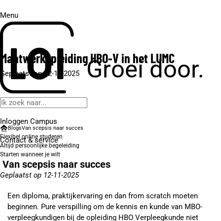
Menu
Maatwerkopleiding HBO-V in het LUMC
Groei door.
Geplaatst op 12-11-2025
Inloggen Campus
Blogs
Van scepsis naar succes
Flexibel online studeren
Contact
& service
Altijd persoonlijke begeleiding
Starten wanneer je wilt
Van scepsis naar succes
Geplaatst op 12-11-2025
Een diploma, praktijkervaring en dan from scratch moeten
beginnen. Pure verspilling om de kennis en kunde van MBO-
verpleegkundigen bij de opleiding HBO Verpleegkunde niet