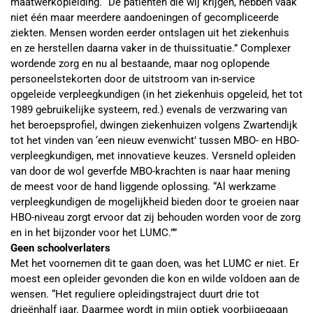
maatwerkopleiding. “De patiënten die wij krijgen, hebben vaak
niet één maar meerdere aandoeningen of gecompliceerde
ziekten. Mensen worden eerder ontslagen uit het ziekenhuis
en ze herstellen daarna vaker in de thuissituatie.” Complexer
wordende zorg en nu al bestaande, maar nog oplopende
personeelstekorten door de uitstroom van in-service
opgeleide verpleegkundigen (in het ziekenhuis opgeleid, het tot
1989 gebruikelijke systeem, red.) evenals de verzwaring van
het beroepsprofiel, dwingen ziekenhuizen volgens Zwartendijk
tot het vinden van ‘een nieuw evenwicht’ tussen MBO- en HBO-
verpleegkundigen, met innovatieve keuzes. Versneld opleiden
van door de wol geverfde MBO-krachten is naar haar mening
de meest voor de hand liggende oplossing. “Al werkzame
verpleegkundigen de mogelijkheid bieden door te groeien naar
HBO-niveau zorgt ervoor dat zij behouden worden voor de zorg
en in het bijzonder voor het LUMC.””
Geen schoolverlaters
Met het voornemen dit te gaan doen, was het LUMC er niet. Er
moest een opleider gevonden die kon en wilde voldoen aan de
wensen. “Het reguliere opleidingstraject duurt drie tot
drieënhalf jaar. Daarmee wordt in mijn optiek voorbijgegaan