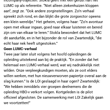
incompany-trajecten. Stokla geeft met een gerust hart het
LUMC op als referentie. “Niet alleen ziekenhuizen kloppen
aan”, zegt ze. “Ook andere zorginstellingen. Zo’n verhaal
spreekt zich rond, en dan blijkt die grote zorgsector opeens
een klein wereldje.” Het geheim, volgens haar: “Zo’n avontuur
open met elkaar ingaan, goed naar elkaar luisteren en bereid
zijn om van elkaar te leren.” Stokla bewondert dat het LUMC
dit aandurfde, en in het bijzonder de rol van Zwartendijk, “die
echt haar nek heeft uitgestoken.”
Geen LUMC-verhaal
Twee jaar later sluit volgens het hoofd opleidingen de
opleiding uitstekend aan bij de praktijk. “En zonder dat het
helemaal een LUMC-verhaal werd, wat wij nadrukkelijk niet
wilden. Onze verpleegkundigen moeten, als ze ooit elders
willen werken, met hun nieuwverworven papiertje overal aan de
slag kunnen.” Is de LOI geslaagd in haar ogen? Zwartendijk:
“We hebben inmiddels vier groepen deelnemers die de
opleiding HBO-v verkort volgen. Kortgeleden is de pilot
officieel afgesloten. De samenwerking met LOI Zakelijk gaan
we voortzetten!”