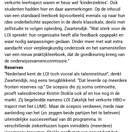
verkorte leertraject waren er heus wel ‘kinderziektes’. Ook
studenten hadden hier en daar aanmerkingen. Op de inhoud
van een standaard leerboek bijvoorbeeld, evenals op naar hun
idee onderbelichte aspecten in de deels klassikale, deels met
zelfstudie te volgen opleiding. Zwartendijk: “Wat sterk voor de
LOI spreekt: hun organisatie heeft alle feedback opgepakt en
waar nodig aanpassingen gedaan. Onder meer met wat extra
aandacht voor verpleegkundig onderzoek en het samenstellen
van een nieuw praktijkleerboek, dat de goedkeuring kreeg van
de onderwijsexamencommissie.”
Reserves
“Nederland kent de LOI toch vooral als taleninstituut”, denkt
Zwartendijk, nog eens terugblikkend. “Dat leverde op meerdere
fronten reserves op.” De scepsis die zij soms ontmoette,
proeft salesdirecteur Kirstin Stokla ook af en toe nog in de
markt. Zij begeleidde namens LOI Zakelijk het verkorte HBO-v-
traject met het LUMC. Maar de scepsis verdween, mede naar
aanleiding van het (zo zeggen beide partijen het te beleven)
uiteindelijke succesverhaal van dit programma. In
verschillende ziekenhuizen lopen inmiddels (meerdere)