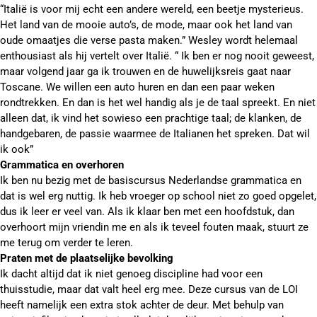
“Italië is voor mij echt een andere wereld, een beetje mysterieus.
Het land van de mooie auto’s, de mode, maar ook het land van
oude omaatjes die verse pasta maken.” Wesley wordt helemaal
enthousiast als hij vertelt over Italië. “ Ik ben er nog nooit geweest,
maar volgend jaar ga ik trouwen en de huwelijksreis gaat naar
Toscane. We willen een auto huren en dan een paar weken
rondtrekken. En dan is het wel handig als je de taal spreekt. En niet
alleen dat, ik vind het sowieso een prachtige taal; de klanken, de
handgebaren, de passie waarmee de Italianen het spreken. Dat wil
ik ook”
Grammatica en overhoren
Ik ben nu bezig met de basiscursus Nederlandse grammatica en
dat is wel erg nuttig. Ik heb vroeger op school niet zo goed opgelet,
dus ik leer er veel van. Als ik klaar ben met een hoofdstuk, dan
overhoort mijn vriendin me en als ik teveel fouten maak, stuurt ze
me terug om verder te leren.
Praten met de plaatselijke bevolking
Ik dacht altijd dat ik niet genoeg discipline had voor een
thuisstudie, maar dat valt heel erg mee. Deze cursus van de LOI
heeft namelijk een extra stok achter de deur. Met behulp van