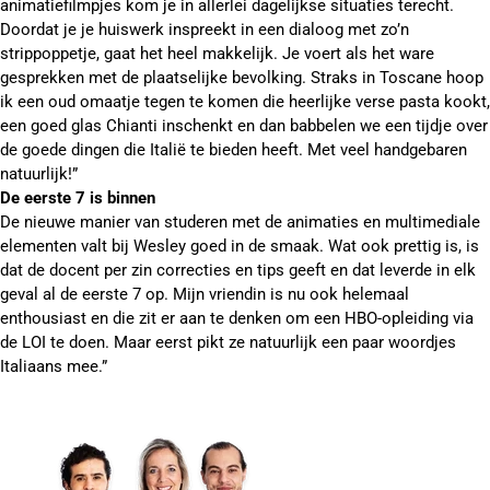
animatiefilmpjes kom je in allerlei dagelijkse situaties terecht.
Doordat je je huiswerk inspreekt in een dialoog met zo’n
strippoppetje, gaat het heel makkelijk. Je voert als het ware
gesprekken met de plaatselijke bevolking. Straks in Toscane hoop
ik een oud omaatje tegen te komen die heerlijke verse pasta kookt,
een goed glas Chianti inschenkt en dan babbelen we een tijdje over
de goede dingen die Italië te bieden heeft. Met veel handgebaren
natuurlijk!”
De eerste 7 is binnen
De nieuwe manier van studeren met de animaties en multimediale
elementen valt bij Wesley goed in de smaak. Wat ook prettig is, is
dat de docent per zin correcties en tips geeft en dat leverde in elk
geval al de eerste 7 op. Mijn vriendin is nu ook helemaal
enthousiast en die zit er aan te denken om een HBO-opleiding via
de LOI te doen. Maar eerst pikt ze natuurlijk een paar woordjes
Italiaans mee.”