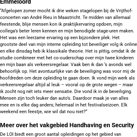
Emmeloord
“Afgelopen zomer mocht ik drie weken stagelopen bij de Vrijthof-
concerten van André Rieu in Maastricht. Te midden van allemaal
feestende, blije mensen kon ik praktijkervaring opdoen, mijn
collega’s beter leren kennen en mijn benodigde stage-uren maken.
Het was een leerzame ervaring op een bijzondere plek. Het
grootste deel van mijn interne opleiding tot beveiliger volg ik online
en elke dinsdag heb ik klassikale theorie. Het is pittig, omdat ik de
studie combineer met het co-ouderschap over mijn twee kinderen
en mijn baan als verkeersregelaar. Vaak ben ik dan ‘s avonds wel
behoorlijk op. Het avontuurlijke van de beveiliging was voor mij de
hoofdreden om deze opleiding te gaan doen. Ik vond mijn werk als
verkeersregelaar altijd al leuk – vooral op de grote wegen – maar
ik zocht nog nét iets meer sensatie. Die vond ik in de beveiliging.
Mensen zijn toch leuker dan auto’s. Daardoor maak je van alles
mee en is elke dag anders; helemaal in het festivalseizoen. Elk
weekend een feestje, wie wil dat nou niet?“
Meer over het vakgebied Handhaving en Security
De LOI biedt een groot aantal opleidingen op het gebied van