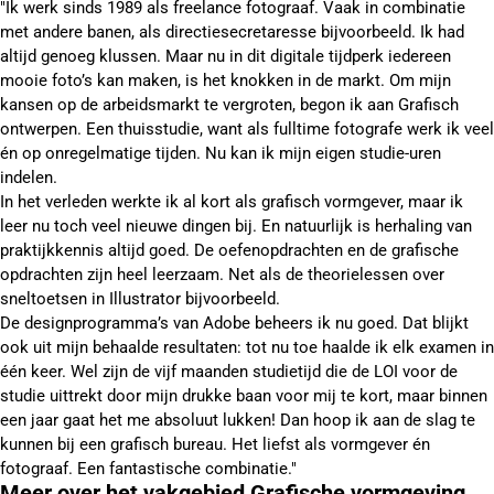
"Ik werk sinds 1989 als freelance fotograaf. Vaak in combinatie
met andere banen, als directiesecretaresse bijvoorbeeld. Ik had
altijd genoeg klussen. Maar nu in dit digitale tijdperk iedereen
mooie foto’s kan maken, is het knokken in de markt. Om mijn
kansen op de arbeidsmarkt te vergroten, begon ik aan Grafisch
ontwerpen. Een thuisstudie, want als fulltime fotografe werk ik veel
én op onregelmatige tijden. Nu kan ik mijn eigen studie-uren
indelen.
In het verleden werkte ik al kort als grafisch vormgever, maar ik
leer nu toch veel nieuwe dingen bij. En natuurlijk is herhaling van
praktijkkennis altijd goed. De oefenopdrachten en de grafische
opdrachten zijn heel leerzaam. Net als de theorielessen over
sneltoetsen in Illustrator bijvoorbeeld.
De designprogramma’s van Adobe beheers ik nu goed. Dat blijkt
ook uit mijn behaalde resultaten: tot nu toe haalde ik elk examen in
één keer. Wel zijn de vijf maanden studietijd die de LOI voor de
studie uittrekt door mijn drukke baan voor mij te kort, maar binnen
een jaar gaat het me absoluut lukken! Dan hoop ik aan de slag te
kunnen bij een grafisch bureau. Het liefst als vormgever én
fotograaf. Een fantastische combinatie."
Meer over het vakgebied Grafische vormgeving