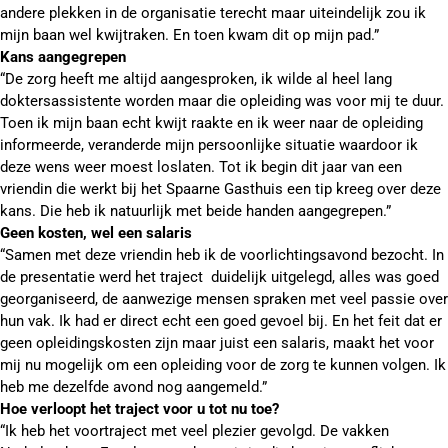
andere plekken in de organisatie terecht maar uiteindelijk zou ik
mijn baan wel kwijtraken. En toen kwam dit op mijn pad.”
Kans aangegrepen
“De zorg heeft me altijd aangesproken, ik wilde al heel lang
doktersassistente worden maar die opleiding was voor mij te duur.
Toen ik mijn baan echt kwijt raakte en ik weer naar de opleiding
informeerde, veranderde mijn persoonlijke situatie waardoor ik
deze wens weer moest loslaten. Tot ik begin dit jaar van een
vriendin die werkt bij het Spaarne Gasthuis een tip kreeg over deze
kans. Die heb ik natuurlijk met beide handen aangegrepen.”
Geen kosten, wel een salaris
“Samen met deze vriendin heb ik de voorlichtingsavond bezocht. In
de presentatie werd het traject duidelijk uitgelegd, alles was goed
georganiseerd, de aanwezige mensen spraken met veel passie over
hun vak. Ik had er direct echt een goed gevoel bij. En het feit dat er
geen opleidingskosten zijn maar juist een salaris, maakt het voor
mij nu mogelijk om een opleiding voor de zorg te kunnen volgen. Ik
heb me dezelfde avond nog aangemeld.”
Hoe verloopt het traject voor u tot nu toe?
“Ik heb het voortraject met veel plezier gevolgd. De vakken