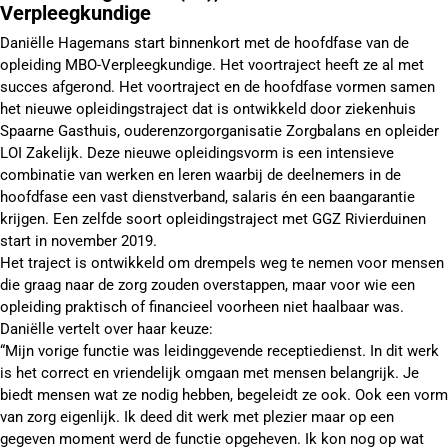
Verpleegkundige
Daniëlle Hagemans start binnenkort met de hoofdfase van de
opleiding MBO-Verpleegkundige. Het voortraject heeft ze al met
succes afgerond. Het voortraject en de hoofdfase vormen samen
het nieuwe opleidingstraject dat is ontwikkeld door ziekenhuis
Spaarne Gasthuis, ouderenzorgorganisatie Zorgbalans en opleider
LOI Zakelijk. Deze nieuwe opleidingsvorm is een intensieve
combinatie van werken en leren waarbij de deelnemers in de
hoofdfase een vast dienstverband, salaris én een baangarantie
krijgen. Een zelfde soort opleidingstraject met GGZ Rivierduinen
start in november 2019.
Het traject is ontwikkeld om drempels weg te nemen voor mensen
die graag naar de zorg zouden overstappen, maar voor wie een
opleiding praktisch of financieel voorheen niet haalbaar was.
Daniëlle vertelt over haar keuze:
“Mijn vorige functie was leidinggevende receptiedienst. In dit werk
is het correct en vriendelijk omgaan met mensen belangrijk. Je
biedt mensen wat ze nodig hebben, begeleidt ze ook. Ook een vorm
van zorg eigenlijk. Ik deed dit werk met plezier maar op een
gegeven moment werd de functie opgeheven. Ik kon nog op wat