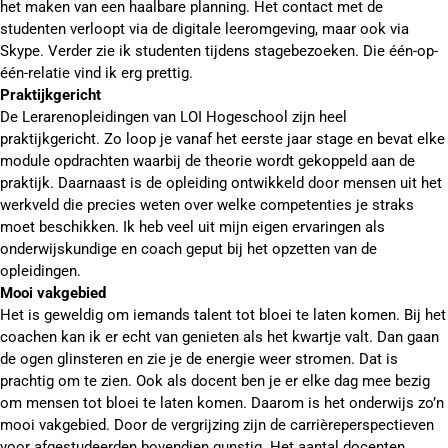
het maken van een haalbare planning. Het contact met de
studenten verloopt via de digitale leeromgeving, maar ook via
Skype. Verder zie ik studenten tijdens stagebezoeken. Die één-op-
één-relatie vind ik erg prettig.
Praktijkgericht
De Lerarenopleidingen van LOI Hogeschool zijn heel
praktijkgericht. Zo loop je vanaf het eerste jaar stage en bevat elke
module opdrachten waarbij de theorie wordt gekoppeld aan de
praktijk. Daarnaast is de opleiding ontwikkeld door mensen uit het
werkveld die precies weten over welke competenties je straks
moet beschikken. Ik heb veel uit mijn eigen ervaringen als
onderwijskundige en coach geput bij het opzetten van de
opleidingen.
Mooi vakgebied
Het is geweldig om iemands talent tot bloei te laten komen. Bij het
coachen kan ik er echt van genieten als het kwartje valt. Dan gaan
de ogen glinsteren en zie je de energie weer stromen. Dat is
prachtig om te zien. Ook als docent ben je er elke dag mee bezig
om mensen tot bloei te laten komen. Daarom is het onderwijs zo’n
mooi vakgebied. Door de vergrijzing zijn de carrièreperspectieven
voor afgestudeerden bovendien gunstig. Het aantal docenten