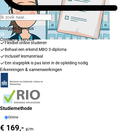
Inloggen Campus
Contact
& service
Flexibel online studeren
Behaal een erkend MBO 3-diploma
Inclusief lesmateriaal
Een stageplek is pas later in de opleiding nodig
Erkenningen & samenwerkingen
Studiemethode
Online
€ 169,-
p/m