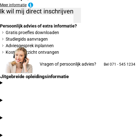
Meer informatie
Ik wil mij direct inschrijven
Persoonlijk advies of extra informatie?
Gratis proefles downloaden
Studiegids aanvragen
Adviesgesprek inplannen
Kostenoverzicht ontvangen
Vragen of persoonlijk advies?
Bel 071 - 545 1234
Uitgebreide opleidingsinformatie