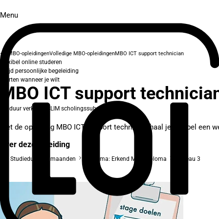
Menu
MBO-opleidingen
Volledige MBO-opleidingen
MBO ICT support technician
Flexibel online studeren
Altijd persoonlijke begeleiding
Starten wanneer je wilt
MBO ICT support technicia
In duur verkort
SLIM scholingssubsidie
Met de opleiding MBO ICT support technician haal je flexibel een w
Over deze opleiding
Studieduur: 14 maanden
Diploma: Erkend MBO-diploma
Niveau 3