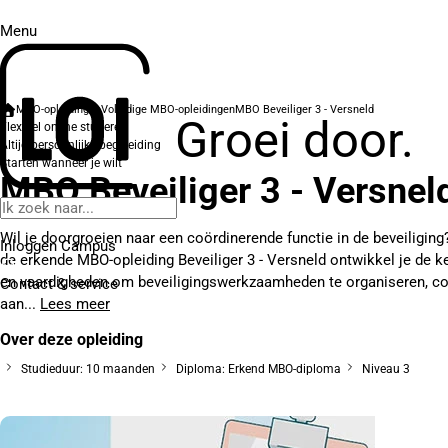
Menu
MBO-opleidingen
Volledige MBO-opleidingen
MBO Beveiliger 3 - Versneld
Groei door.
Flexibel online studeren
Altijd persoonlijke begeleiding
Starten wanneer je wilt
MBO Beveiliger 3 - Versnel
Wil je doorgroeien naar een coördinerende functie in de beveiliging
Inloggen Campus
de erkende MBO-opleiding Beveiliger 3 - Versneld ontwikkel je de k
en vaardigheden om beveiligingswerkzaamheden te organiseren, co
Contact
& service
aan...
Lees meer
Over deze opleiding
Studieduur: 10 maanden
Diploma: Erkend MBO-diploma
Niveau 3