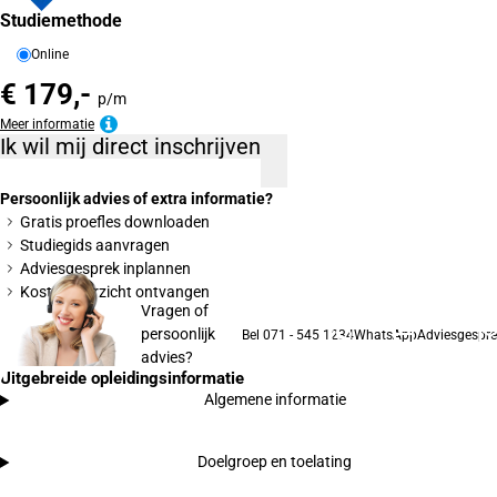
Studiemethode
Online
€ 179,-
p/m
Meer informatie
Ik wil mij direct inschrijven
Persoonlijk advies of extra informatie?
Gratis proefles downloaden
Studiegids aanvragen
Adviesgesprek inplannen
Kostenoverzicht ontvangen
Vragen of
persoonlijk
Bel 071 - 545 1234
WhatsApp
Adviesgespre
advies?
Uitgebreide opleidingsinformatie
Algemene informatie
Doelgroep en toelating