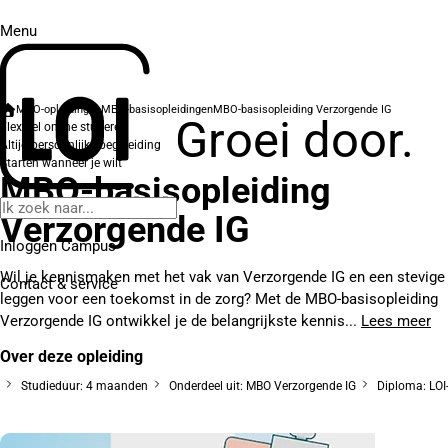
Menu
MBO-opleidingen
MBO-basisopleidingen
MBO-basisopleiding Verzorgende IG
Groei door.
Flexibel online studeren
Altijd persoonlijke begeleiding
Starten wanneer je wilt
MBO-basisopleiding
Verzorgende IG
Inloggen Campus
Wil je kennismaken met het vak van Verzorgende IG en een stevige
Contact
& service
leggen voor een toekomst in de zorg? Met de MBO-basisopleiding
Verzorgende IG ontwikkel je de belangrijkste kennis...
Lees meer
Over deze opleiding
Studieduur: 4 maanden
Onderdeel uit: MBO Verzorgende IG
Diploma: LOI