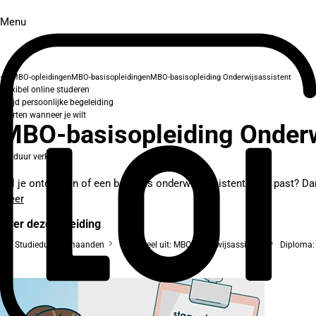
Menu
MBO-opleidingen
MBO-basisopleidingen
MBO-basisopleiding Onderwijsassistent
Flexibel online studeren
Altijd persoonlijke begeleiding
Starten wanneer je wilt
MBO-basisopleiding Onderw
In duur verkort
Wil je ontdekken of een baan als onderwijsassistent bij je past? Da
meer
Over deze opleiding
Studieduur: 6 maanden
Onderdeel uit: MBO Onderwijsassistent
Diploma: 