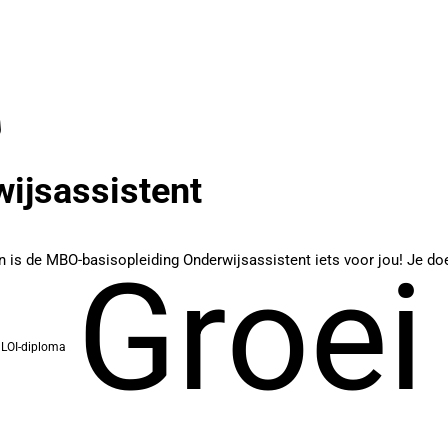
ijsassistent
n is de MBO-basisopleiding Onderwijsassistent iets voor jou! Je doet
Groei
LOI-diploma