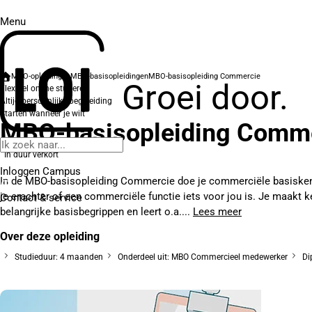
Menu
MBO-opleidingen
MBO-basisopleidingen
MBO-basisopleiding Commercie
Groei door.
Flexibel online studeren
Altijd persoonlijke begeleiding
Starten wanneer je wilt
MBO-basisopleiding Comm
In duur verkort
Inloggen Campus
In de MBO-basisopleiding Commercie doe je commerciële basiske
je erachter of een commerciële functie iets voor jou is. Je maakt 
Contact
& service
belangrijke basisbegrippen en leert o.a....
Lees meer
Over deze opleiding
Studieduur: 4 maanden
Onderdeel uit: MBO Commercieel medewerker
Di