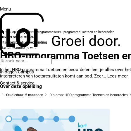
Menu
HBO-opleidingen
HBO-programma's
HBO-programma Toetsen en beoordelen
Groei door.
Flexibel online studeren
Altijd persoonlijke begeleiding
Starten wanneer je wilt
HBO-programma Toetsen en
In het HBO-programma Toetsen en beoordelen leer je alles over he
Inloggen Campus
interpreteren van toetsresultaten komt aan bod. Zeer...
Lees meer
Contact
& service
Over deze opleiding
Studieduur: 5 maanden
Diploma: HBO-programma Toetsen en beoordelen