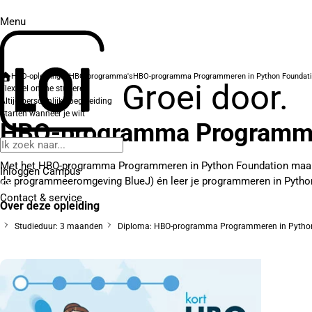
Menu
HBO-opleidingen
HBO-programma's
HBO-programma Programmeren in Python Foundat
Groei door.
Flexibel online studeren
Altijd persoonlijke begeleiding
Starten wanneer je wilt
HBO-programma Programmer
Met het HBO-programma Programmeren in Python Foundation maak j
Inloggen Campus
de programmeeromgeving BlueJ) én leer je programmeren in Python
Contact
& service
Over deze opleiding
Studieduur: 3 maanden
Diploma: HBO-programma Programmeren in Pytho