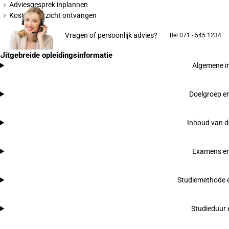
Adviesgesprek inplannen
Kostenoverzicht ontvangen
Vragen of persoonlijk advies?
Bel 071 - 545 1234
Uitgebreide opleidingsinformatie
Algemene i
Doelgroep en
Inhoud van d
Examens en
Studiemethode e
Studieduur 