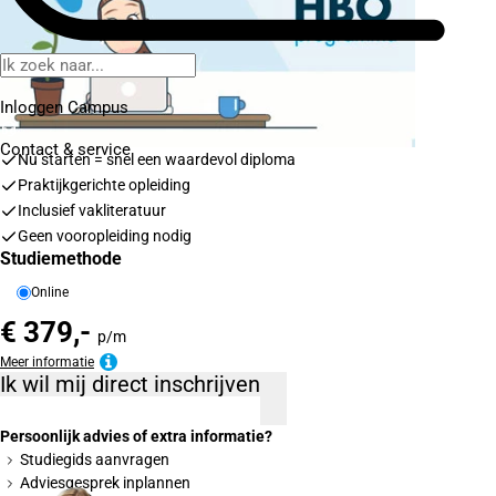
Inloggen Campus
Contact
& service
Nu starten = snel een waardevol diploma
Praktijkgerichte opleiding
Inclusief vakliteratuur
Geen vooropleiding nodig
Studiemethode
Online
€ 379,-
p/m
Meer informatie
Ik wil mij direct inschrijven
Persoonlijk advies of extra informatie?
Studiegids aanvragen
Adviesgesprek inplannen