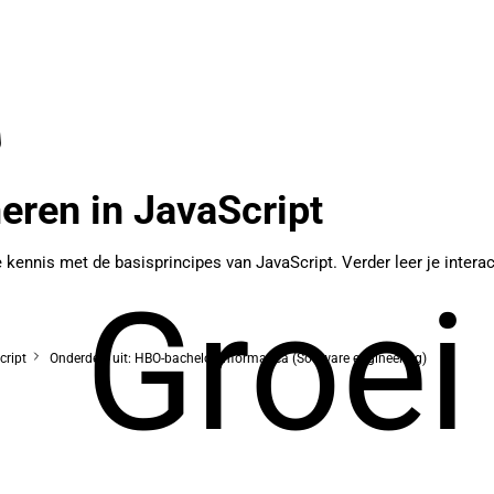
en in JavaScript
ennis met de basisprincipes van JavaScript. Verder leer je intera
Groei
ript
Onderdeel uit: HBO-bachelor Informatica (Software engineering)