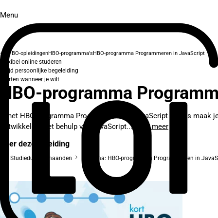
Menu
HBO-opleidingen
HBO-programma's
HBO-programma Programmeren in JavaScript
Flexibel online studeren
Altijd persoonlijke begeleiding
Starten wanneer je wilt
HBO-programma Programmer
In het HBO-programma Programmeren in JavaScript kennis maak je k
ontwikkelen met behulp van JavaScript...
Lees meer
Over deze opleiding
Studieduur: 2 maanden
Diploma: HBO-programma Programmeren in JavaSc