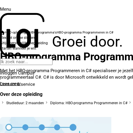
Menu
HBO-opleidingen
HBO-programma's
HBO-programma Programmeren in C#
Groei door.
Flexibel online studeren
Altijd persoonlijke begeleiding
Starten wanneer je wilt
HBO-programma Programme
Met het HBO-programma Programmeren in C# specialiseer je jezelf
Inloggen Campus
programmeertaal C#. C# is door Microsoft ontwikkeld en wordt gebru
Lees meer
Contact
& service
Over deze opleiding
Studieduur: 2 maanden
Diploma: HBO-programma Programmeren in C#