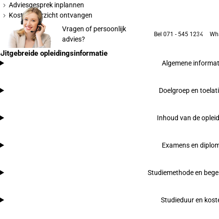
Adviesgesprek inplannen
Kostenoverzicht ontvangen
Vragen of persoonlijk
Bel 071 - 545 1234
Wh
advies?
Uitgebreide opleidingsinformatie
Algemene informat
Doelgroep en toelat
Inhoud van de oplei
Examens en diplo
Studiemethode en begel
Studieduur en kost