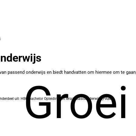
nderwijs
van passend onderwijs en biedt handvatten om hiermee om te gaan,
Groei
derdeel uit: HBO-bachelor Opleiding tot leraar Basisonderwijs (PABO)