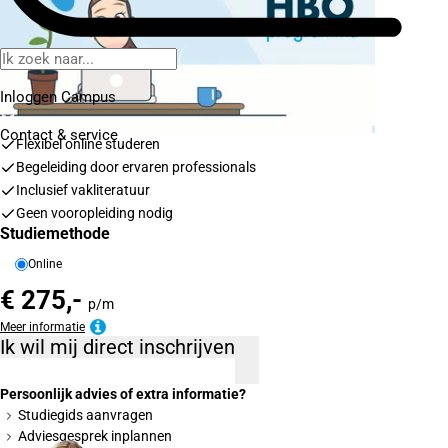
Inloggen Campus
Contact
& service
Flexibel online studeren
Begeleiding door ervaren professionals
Inclusief vakliteratuur
Geen vooropleiding nodig
Studiemethode
Online
€ 275,-
p/m
Meer informatie
Ik wil mij direct inschrijven
Persoonlijk advies of extra informatie?
Studiegids aanvragen
Adviesgesprek inplannen