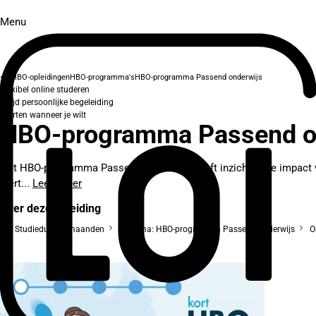
Menu
HBO-opleidingen
HBO-programma's
HBO-programma Passend onderwijs
Flexibel online studeren
Altijd persoonlijke begeleiding
Starten wanneer je wilt
HBO-programma Passend o
Het HBO-programma Passend Onderwijs geeft inzicht in de impact 
leert...
Lees meer
Over deze opleiding
Studieduur: 3 maanden
Diploma: HBO-programma Passend onderwijs
On