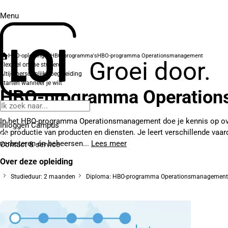
Menu
HBO-opleidingen
HBO-programma's
HBO-programma Operationsmanagement
Groei door.
Flexibel online studeren
Altijd persoonlijke begeleiding
Starten wanneer je wilt
HBO-programma Operatio
In het HBO-programma Operationsmanagement doe je kennis op ov
Inloggen Campus
de productie van producten en diensten. Je leert verschillende vaa
verbeteren én beheersen...
Lees meer
Contact
& service
Over deze opleiding
Studieduur: 2 maanden
Diploma: HBO-programma Operationsmanagement