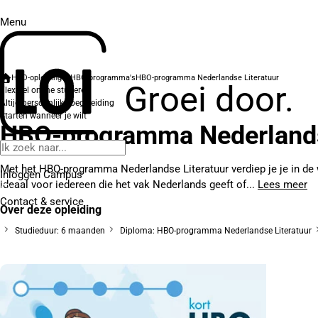
Menu
HBO-opleidingen
HBO-programma's
HBO-programma Nederlandse Literatuur
Groei door.
Flexibel online studeren
Altijd persoonlijke begeleiding
Starten wanneer je wilt
HBO-programma Nederlands
Met het HBO-programma Nederlandse Literatuur verdiep je je in de we
Inloggen Campus
ideaal voor iedereen die het vak Nederlands geeft of...
Lees meer
Contact
& service
Over deze opleiding
Studieduur: 6 maanden
Diploma: HBO-programma Nederlandse Literatuur