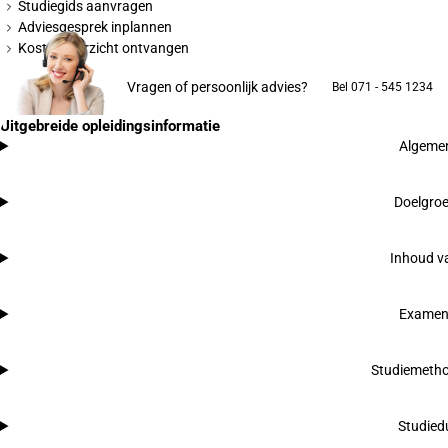
Studiegids aanvragen
Adviesgesprek inplannen
Kostenoverzicht ontvangen
Vragen of persoonlijk advies?
Bel 071 - 545 1234
Uitgebreide opleidingsinformatie
Algemen
Doelgroe
Inhoud va
Examen
Studiemetho
Studied