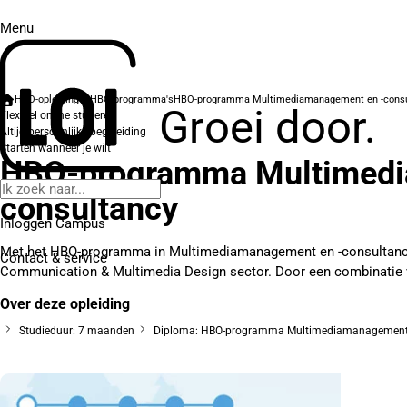
Menu
HBO-opleidingen
HBO-programma's
HBO-programma Multimediamanagement en -consu
Groei door.
Flexibel online studeren
Altijd persoonlijke begeleiding
Starten wanneer je wilt
HBO-programma Multimedi
consultancy
Inloggen Campus
Met het HBO-programma in Multimediamanagement en -consultancy
Contact
& service
Communication & Multimedia Design sector. Door een combinatie van
Over deze opleiding
Studieduur: 7 maanden
Diploma: HBO-programma Multimediamanagement 