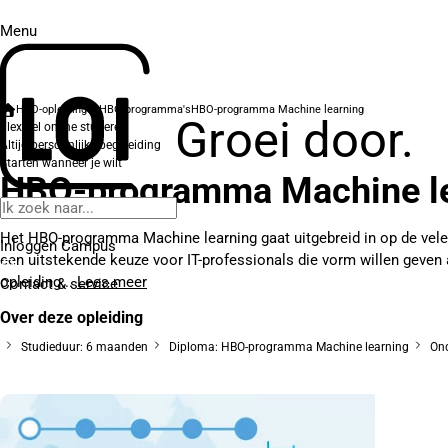
Menu
HBO-opleidingen
HBO-programma's
HBO-programma Machine learning
Groei door.
Flexibel online studeren
Altijd persoonlijke begeleiding
Starten wanneer je wilt
HBO-programma Machine l
Het HBO-programma Machine learning gaat uitgebreid in op de vele
Inloggen Campus
een uitstekende keuze voor IT-professionals die vorm willen geven
opleiding...
Lees meer
Contact
& service
Over deze opleiding
Studieduur: 6 maanden
Diploma: HBO-programma Machine learning
Ond