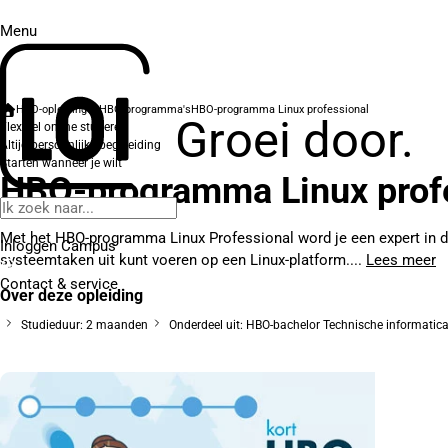
Menu
HBO-opleidingen
HBO-programma's
HBO-programma Linux professional
Groei door.
Flexibel online studeren
Altijd persoonlijke begeleiding
Starten wanneer je wilt
HBO-programma Linux prof
Met het HBO-programma Linux Professional word je een expert in di
Inloggen Campus
systeemtaken uit kunt voeren op een Linux-platform....
Lees meer
Contact
& service
Over deze opleiding
Studieduur: 2 maanden
Onderdeel uit: HBO-bachelor Technische informatic