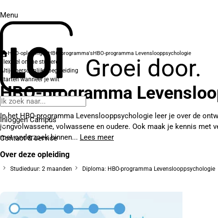
Menu
HBO-opleidingen
HBO-programma's
HBO-programma Levenslooppsychologie
Groei door.
Flexibel online studeren
Altijd persoonlijke begeleiding
Starten wanneer je wilt
HBO-programma Levensloo
In het HBO-programma Levenslooppsychologie leer je over de ontwik
Inloggen Campus
jongvolwassene, volwassene en oudere. Ook maak je kennis met ve
met onderzoek binnen...
Lees meer
Contact
& service
Over deze opleiding
Studieduur: 2 maanden
Diploma: HBO-programma Levenslooppsychologie