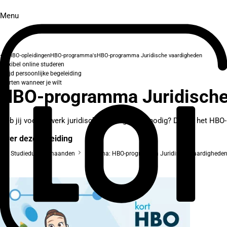
Menu
HBO-opleidingen
HBO-programma's
HBO-programma Juridische vaardigheden
Flexibel online studeren
Altijd persoonlijke begeleiding
Starten wanneer je wilt
HBO-programma Juridische
Heb jij voor je werk juridische vaardigheden nodig? Dan is het HB
Over deze opleiding
Studieduur: 2 maanden
Diploma: HBO-programma Juridische vaardighede