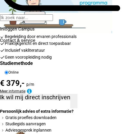
Inloggen Campus
Begeleiding door ervaren professionals
Contact
& service
Praktijkgericht en direct toepasbaar
Inclusief vakliteratuur
Geen vooropleiding nodig
Studiemethode
Online
€ 379,-
p/m
Meer informatie
Ik wil mij direct inschrijven
Persoonlijk advies of extra informatie?
Gratis proefles downloaden
Studiegids aanvragen
Adviesgesprek inplannen