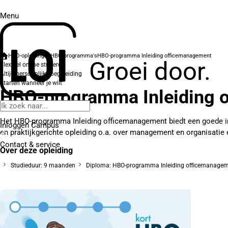
Menu
HBO-opleidingen
HBO-programma's
HBO-programma Inleiding officemanagement
Groei door.
Flexibel online studeren
Altijd persoonlijke begeleiding
Starten wanneer je wilt
HBO-programma Inleiding 
Het HBO-programma Inleiding officemanagement biedt een goede inle
Inloggen Campus
en praktijkgerichte opleiding o.a. over management en organisatie 
Contact
& service
Over deze opleiding
Studieduur: 9 maanden
Diploma: HBO-programma Inleiding officemanage