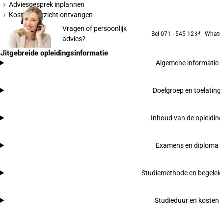
Adviesgesprek inplannen
Kostenoverzicht ontvangen
Vragen of persoonlijk
Bel 071 - 545 1234
What
advies?
Uitgebreide opleidingsinformatie
Algemene informatie
Doelgroep en toelatin
Inhoud van de opleidi
Examens en diploma
Studiemethode en begelei
Studieduur en kosten