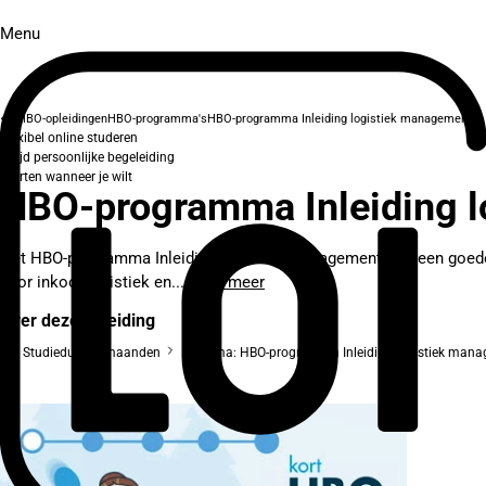
Menu
HBO-opleidingen
HBO-programma's
HBO-programma Inleiding logistiek management
Flexibel online studeren
Altijd persoonlijke begeleiding
Starten wanneer je wilt
HBO-programma Inleiding 
Het HBO-programma Inleiding logistiek management legt een goede ba
voor inkooplogistiek en...
Lees meer
Over deze opleiding
Studieduur: 2 maanden
Diploma: HBO-programma Inleiding logistiek man