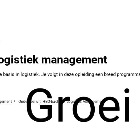
logistiek management
sis in logistiek. Je volgt in deze opleiding een breed programma ov
Groei
agement
Onderdeel uit: HBO-bachelor Logistics Management