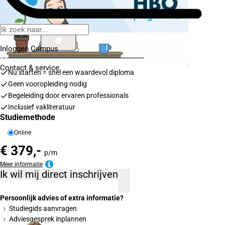
Inloggen Campus
Contact
& service
Nu starten = snel een waardevol diploma
Geen vooropleiding nodig
Begeleiding door ervaren professionals
Inclusief vakliteratuur
Studiemethode
Online
€ 379,-
p/m
Meer informatie
Ik wil mij direct inschrijven
Persoonlijk advies of extra informatie?
Studiegids aanvragen
Adviesgesprek inplannen