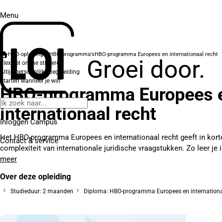
Menu
HBO-opleidingen
HBO-programma's
HBO-programma Europees en internationaal recht
Groei door.
Flexibel online studeren
Altijd persoonlijke begeleiding
Starten wanneer je wilt
HBO-programma Europees 
internationaal recht
Inloggen Campus
Het HBO-programma Europees en internationaal recht geeft in kort
Contact
& service
complexiteit van internationale juridische vraagstukken. Zo leer je 
meer
Over deze opleiding
Studieduur: 2 maanden
Diploma: HBO-programma Europees en internationa