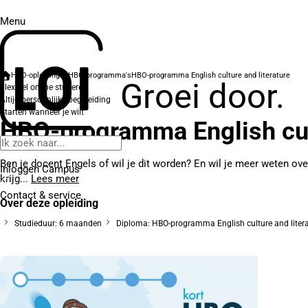
Menu
HBO-opleidingen
HBO-programma's
HBO-programma English culture and literature
Groei door.
Flexibel online studeren
Altijd persoonlijke begeleiding
Starten wanneer je wilt
HBO-programma English cult
Ben je docent Engels of wil je dit worden? En wil je meer weten ove
Inloggen Campus
krijg...
Lees meer
Contact
& service
Over deze opleiding
Studieduur: 6 maanden
Diploma: HBO-programma English culture and litera