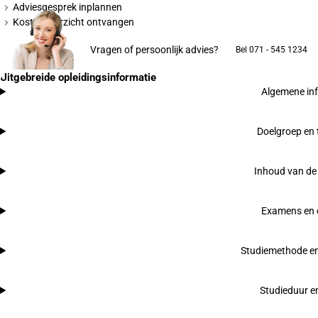
Adviesgesprek inplannen
Kostenoverzicht ontvangen
Vragen of persoonlijk advies?
Bel 071 - 545 1234
Uitgebreide opleidingsinformatie
Algemene in
Doelgroep en 
Inhoud van de 
Examens en 
Studiemethode en
Studieduur e