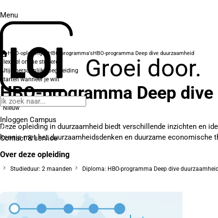
Menu
HBO-opleidingen
HBO-programma's
HBO-programma Deep dive duurzaamheid
Groei door.
Flexibel online studeren
Altijd persoonlijke begeleiding
Starten wanneer je wilt
HBO-programma Deep dive
Nieuw
Inloggen Campus
Deze opleiding in duurzaamheid biedt verschillende inzichten en i
kennis met het duurzaamheidsdenken en duurzame economische theo
Contact
& service
Over deze opleiding
Studieduur: 2 maanden
Diploma: HBO-programma Deep dive duurzaamhei