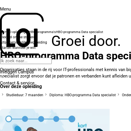
Menu
HBO-opleidingen
HBO-programma's
HBO-programma Data specialist
Groei door.
Flexibel online studeren
Altijd persoonlijke begeleiding
Starten wanneer je wilt
HBO-programma Data speci
Organisaties staan in de rij voor IT-professionals met kennis van
Inloggen Campus
specialist zorgt ervoor dat je patronen en verbanden kunt afleiden u
Contact
& service
Over deze opleiding
Studieduur: 7 maanden
Diploma: HBO-programma Data specialist
Onderd