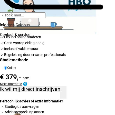
Inloggen Campus
Contact
& service
Flexibel online studeren
Geen vooropleiding nodig
Inclusief vakliteratuur
Begeleiding door ervaren professionals
Studiemethode
Online
€ 379,-
p/m
Meer informatie
Ik wil mij direct inschrijven
Persoonlijk advies of extra informatie?
Studiegids aanvragen
Adviesgesprek inplannen