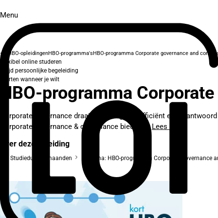
Menu
HBO-opleidingen
HBO-programma's
HBO-programma Corporate governance and compli
Flexibel online studeren
Altijd persoonlijke begeleiding
Starten wanneer je wilt
HBO-programma Corporate 
Corporate governance draait om het goed, efficiënt en verantwoord
Corporate governance & compliance biedt je...
Lees meer
Over deze opleiding
Studieduur: 2 maanden
Diploma: HBO-programma Corporate governance a