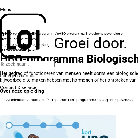
Menu
HBO-opleidingen
HBO-programma's
HBO-programma Biologische psychologie
Groei door.
Flexibel online studeren
Altijd persoonlijke begeleiding
Starten wanneer je wilt
HBO-programma Biologisch
Het gedrag of functioneren van mensen heeft soms een biologisch
Inloggen Campus
bijvoorbeeld te maken hebben met hormonen of het ontbreken van 
Contact
& service
Over deze opleiding
Studieduur: 2 maanden
Diploma: HBO-programma Biologische psychologie