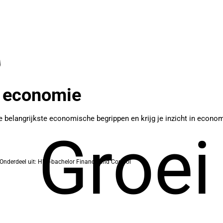
 economie
 belangrijkste economische begrippen en krijg je inzicht in econo
Groei
Onderdeel uit: HBO-bachelor Finance and Control