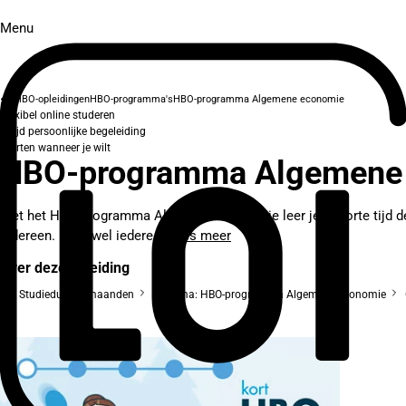
Menu
HBO-opleidingen
HBO-programma's
HBO-programma Algemene economie
Flexibel online studeren
Altijd persoonlijke begeleiding
Starten wanneer je wilt
HBO-programma Algemene
Met het HBO-programma Algemene economie leer je in korte tijd de
iedereen. In vrijwel iedere...
Lees meer
Over deze opleiding
Studieduur: 2 maanden
Diploma: HBO-programma Algemene economie