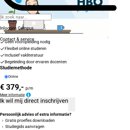
Inloggen Campus
Contact
& service
Geen vooropleiding nodig
Flexibel online studeren
Inclusief vakliteratuur
Begeleiding door ervaren docenten
Studiemethode
Online
€ 379,-
p/m
Meer informatie
Ik wil mij direct inschrijven
Persoonlijk advies of extra informatie?
Gratis proefles downloaden
Studiegids aanvragen