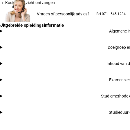
Kostenoverzicht ontvangen
Vragen of persoonlijk advies?
Bel 071 - 545 1234
Uitgebreide opleidingsinformatie
Algemene i
Doelgroep en
Inhoud van d
Examens en
Studiemethode e
Studieduur 