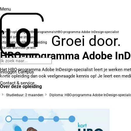
Menu
HBO-opleidingen
HBO-programma's
HBO-programma Adobe InDesign-specialist
Groei door.
Flexibel online studeren
Altijd persoonlijke begeleiding
Starten wanneer je wilt
HBO-programma Adobe InDe
Het HBO-programma Adobe InDesign-specialist leert je werken me
Inloggen Campus
korte opleiding dan ook veelgevraagde kennis op! Je leert een med
Contact
& service
Over deze opleiding
Studieduur: 2 maanden
Diploma: HBO-programma Adobe InDesign-speciali