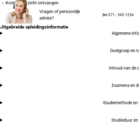
Kostenoverzicht ontvangen
Vragen of persoonlijk
Bel 071 - 545 1234
advies?
Uitgebreide opleidingsinformatie
Algemene inf
Doelgroep en t
Inhoud van de o
Examens en d
Studiemethode en 
Studieduur en