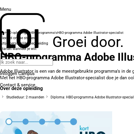
Menu
HBO-opleidingen
HBO-programma's
HBO-programma Adobe Illustrator-specialist
Groei door.
Flexibel online studeren
Altijd persoonlijke begeleiding
Starten wanneer je wilt
HBO-programma Adobe Illust
Adobe Illustrator is een van de meestgebruikte programma's in de 
Inloggen Campus
Met het HBO-programma Adobe Illustrator-specialist doe je dan ook
Contact
& service
Over deze opleiding
Studieduur: 2 maanden
Diploma: HBO-programma Adobe Illustrator-special