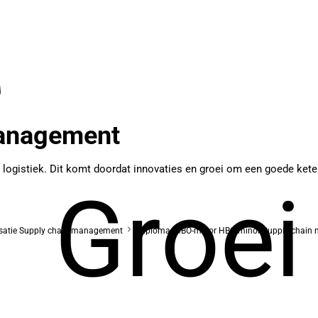
management
 logistiek. Dit komt doordat innovaties en groei om een goede ket
Groei
lisatie Supply chain management
Diploma: HBO-minor HBO-minor Supply chain