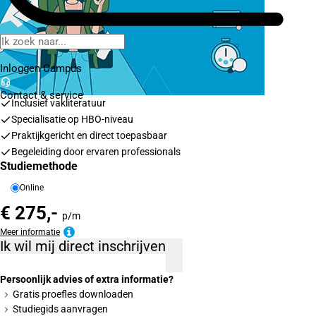
Inloggen Campus
Contact
& service
Inclusief vakliteratuur
Specialisatie op HBO-niveau
Praktijkgericht en direct toepasbaar
Begeleiding door ervaren professionals
Studiemethode
Online
€ 275,-
p/m
Meer informatie
Ik wil mij direct inschrijven
Persoonlijk advies of extra informatie?
Gratis proefles downloaden
Studiegids aanvragen