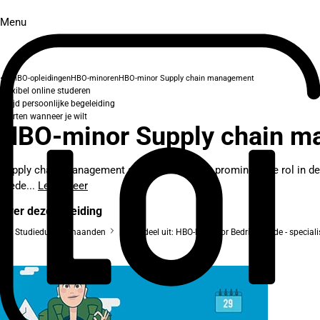
Menu
HBO-opleidingen
HBO-minoren
HBO-minor Supply chain management
Flexibel online studeren
Altijd persoonlijke begeleiding
Starten wanneer je wilt
HBO-minor Supply chain 
Supply chain management speelt een steeds prominentere rol in de
brede...
Lees meer
Over deze opleiding
Studieduur: 8 maanden
Onderdeel uit: HBO-bachelor Bedrijfskunde - specia