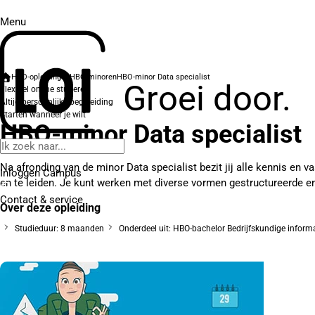
Menu
HBO-opleidingen
HBO-minoren
HBO-minor Data specialist
Groei door.
Flexibel online studeren
Altijd persoonlijke begeleiding
Starten wanneer je wilt
HBO-minor Data specialist
Na afronding van de minor Data specialist bezit jij alle kennis en v
Inloggen Campus
en te leiden. Je kunt werken met diverse vormen gestructureerde e
Contact
& service
Over deze opleiding
Studieduur: 8 maanden
Onderdeel uit: HBO-bachelor Bedrijfskundige inform