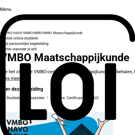
Menu
VWO-HAVO-VMBO
VMBO
VMBO Maatschappijkunde
Flexibel online studeren
Altijd persoonlijke begeleiding
Starten wanneer je wilt
VMBO Maatschappijkunde
Wie het officiële VMBO-certificaat maatschappijkunde wil behalen, ki
Lees meer
Over deze opleiding
Studieduur: 5 maanden
Diploma: Certificaat van DUO