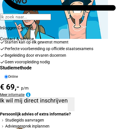
Inloggen Campus
Contact
& service
Starten kan op elk gewenst moment
Perfecte voorbereiding op officiële staatsexamens
Begeleiding door ervaren docenten
Geen vooropleiding nodig
Studiemethode
Online
€ 69,-
p/m
Meer informatie
Ik wil mij direct inschrijven
Persoonlijk advies of extra informatie?
Studiegids aanvragen
Adviesgesprek inplannen