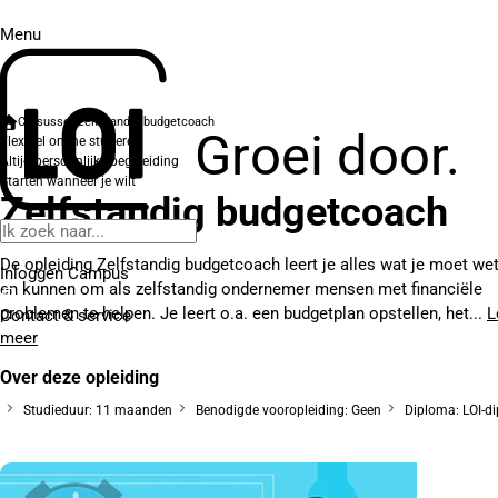
Menu
Cursussen
Zelfstandig budgetcoach
Groei door.
Flexibel online studeren
Altijd persoonlijke begeleiding
Starten wanneer je wilt
Zelfstandig budgetcoach
De opleiding Zelfstandig budgetcoach leert je alles wat je moet we
Inloggen Campus
en kunnen om als zelfstandig ondernemer mensen met financiële
problemen te helpen. Je leert o.a. een budgetplan opstellen, het...
L
Contact
& service
meer
Over deze opleiding
Studieduur: 11 maanden
Benodigde vooropleiding: Geen
Diploma: LOI-d