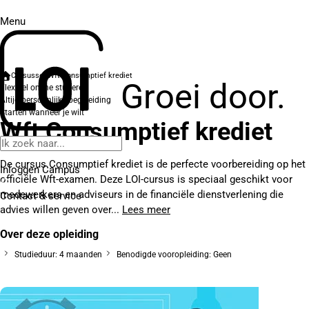
Menu
Cursussen
Wft Consumptief krediet
Groei door.
Flexibel online studeren
Altijd persoonlijke begeleiding
Starten wanneer je wilt
Wft Consumptief krediet
De cursus Consumptief krediet is de perfecte voorbereiding op het
Inloggen Campus
officiële Wft-examen. Deze LOI-cursus is speciaal geschikt voor
medewerkers en adviseurs in de financiële dienstverlening die
Contact
& service
advies willen geven over...
Lees meer
Over deze opleiding
Studieduur: 4 maanden
Benodigde vooropleiding: Geen