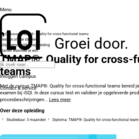
Menu
Cursussen
TMAP®: Quality for cross-functional teams
Groei door.
Flexibel online studeren
Altijd persoonlijke begeleiding
Starten wanneer je wilt
TMAP®: Quality for cross-f
teams
Inloggen Campus
Met de cursus TMAP®: Quality for cross-functional teams bereid je 
Contact
& service
examen bij iSQI. In deze cursus test en valideer je opgeleverde pro
procesbeschrijvingen...
Lees meer
Over deze opleiding
Studieduur: 3 maanden
Diploma: TMAP®: Quality for cross-functional teams